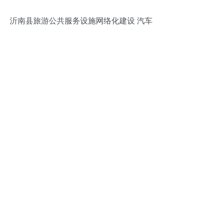
沂南县旅游公共服务设施网络化建设 汽车
站集散中心、游客服务中心与诸葛亮城咨
询点一体化服务解析