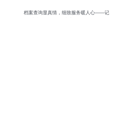
档案查询显真情，细致服务暖人心——记
东兴区政务服务中心信息咨询服务