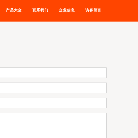
产品大全
联系我们
企业信息
访客留言